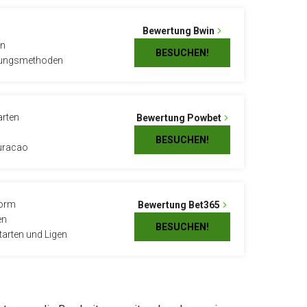
Bewertung Bwin
en
BESUCHEN!
lungsmethoden
arten
Bewertung Powbet
BESUCHEN!
Curacao
form
Bewertung Bet365
en
BESUCHEN!
arten und Ligen