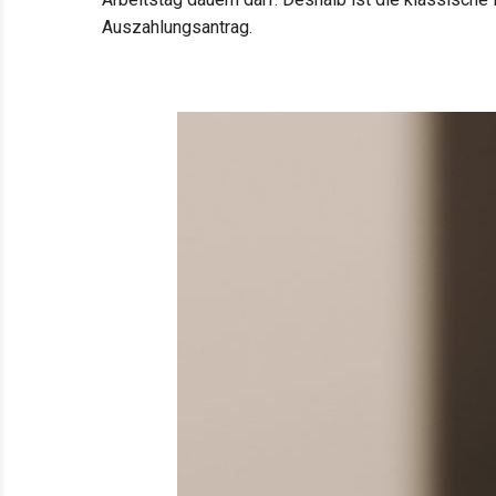
Auszahlungsantrag.