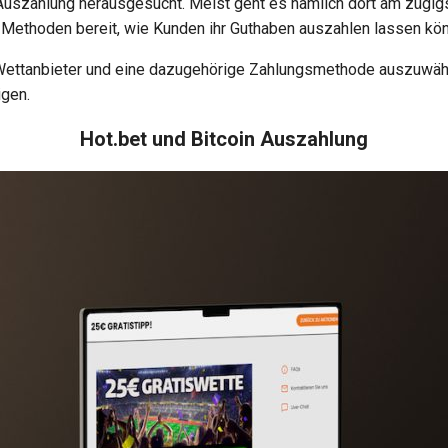
 Auszahlung herausgesucht. Meist geht es nämlich dort am zügig
e Methoden bereit, wie Kunden ihr Guthaben auszahlen lassen kö
Wettanbieter und eine dazugehörige Zahlungsmethode auszuwähle
igen.
Hot.bet und Bitcoin Auszahlung