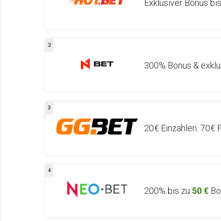
Exklusiver Bonus bi
300% Bonus & exklu
20€ Einzahlen: 70€ 
200% bis zu
50 €
Bo