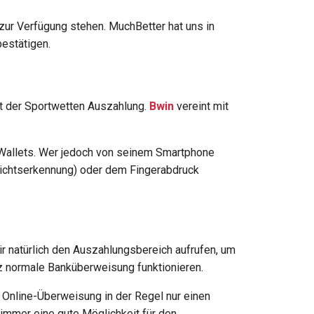
 zur Verfügung stehen. MuchBetter hat uns in
bestätigen.
t der Sportwetten Auszahlung.
Bwin
vereint mit
-Wallets. Wer jedoch von seinem Smartphone
sichtserkennung) oder dem Fingerabdruck
r natürlich den Auszahlungsbereich aufrufen, um
nz normale Banküberweisung funktionieren.
Online-Überweisung in der Regel nur einen
 immer eine gute Möglichkeit für den