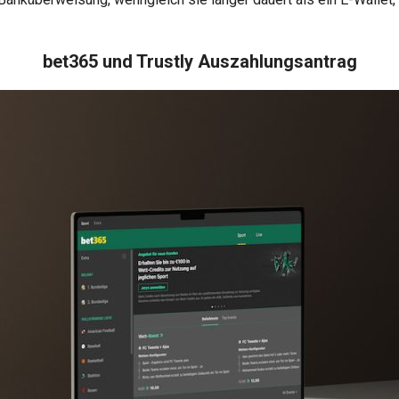
bet365 und Trustly Auszahlungsantrag