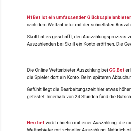
N1Bet ist ein umfassender Glücksspielanbieter
nach dem Wettanbieter mit der schnellsten Auszahlu
Skrill hat es geschafft, den Auszahlungsprozess z
Auszahlenden bei Skrill ein Konto eröffnen. Die Ge
Die Online Wettanbieter Auszahlung bei
GG.Bet
erl
die Spieler dort ein Konto. Beim späteren Abbuchu
Gefühlt liegt die Bearbeitungszeit hier etwas höher
getestet. Innerhalb von 24 Stunden fand die Gutschr
Neo.bet
wirbt ohnehin mit einer Auszahlung, die ni
Wettanbieter mit schneller Auszahlung. Natürlich 