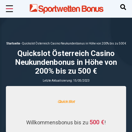
Startseite
-
Quickslot Österreich Casino Neukundenbonus in Höhe von 200% bis zu 500 €
Quickslot Österreich Casino
Neukundenbonus in Höhe von
200% bis zu 500 €
Letzte Aktualisierung: 15/05/2023
500 €
Willkommensbonus bis zu
!