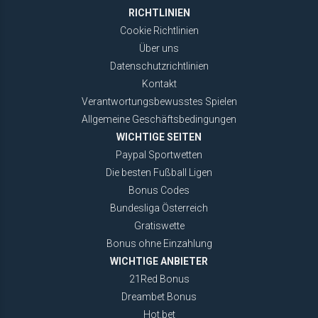
RICHTLINIEN
Cookie Richtlinien
Über uns
Datenschutzrichtlinien
Kontakt
Verantwortungsbewusstes Spielen
Allgemeine Geschäftsbedingungen
WICHTIGE SEITEN
Paypal Sportwetten
Die besten Fußball Ligen
Bonus Codes
Bundesliga Österreich
Gratiswette
Bonus ohne Einzahlung
WICHTIGE ANBIETER
21Red Bonus
Dreambet Bonus
Hot.bet