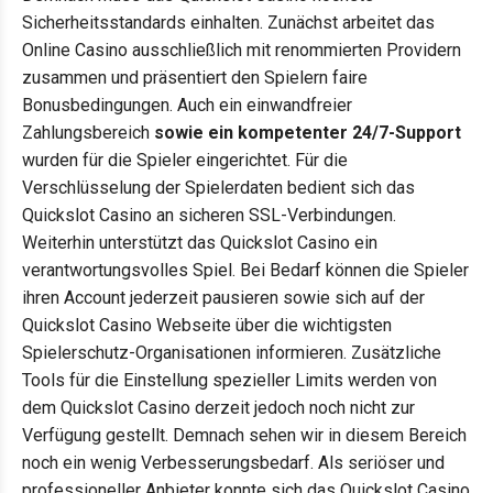
Sicherheitsstandards einhalten. Zunächst arbeitet das
Online Casino ausschließlich mit renommierten Providern
zusammen und präsentiert den Spielern faire
Bonusbedingungen. Auch ein einwandfreier
Zahlungsbereich
sowie ein kompetenter 24/7-Support
wurden für die Spieler eingerichtet. Für die
Verschlüsselung der Spielerdaten bedient sich das
Quickslot Casino an sicheren SSL-Verbindungen.
Weiterhin unterstützt das Quickslot Casino ein
verantwortungsvolles Spiel. Bei Bedarf können die Spieler
ihren Account jederzeit pausieren sowie sich auf der
Quickslot Casino Webseite über die wichtigsten
Spielerschutz-Organisationen informieren. Zusätzliche
Tools für die Einstellung spezieller Limits werden von
dem Quickslot Casino derzeit jedoch noch nicht zur
Verfügung gestellt. Demnach sehen wir in diesem Bereich
noch ein wenig Verbesserungsbedarf. Als seriöser und
professioneller Anbieter konnte sich das Quickslot Casino