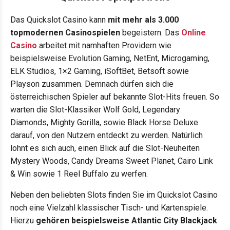
Das Quickslot Casino kann
mit mehr als 3.000
topmodernen Casinospielen
begeistern. Das
Online
Casino
arbeitet mit namhaften Providern wie
beispielsweise Evolution Gaming, NetEnt, Microgaming,
ELK Studios, 1×2 Gaming, iSoftBet, Betsoft sowie
Playson zusammen. Demnach dürfen sich die
österreichischen Spieler auf bekannte Slot-Hits freuen. So
warten die Slot-Klassiker Wolf Gold, Legendary
Diamonds, Mighty Gorilla, sowie Black Horse Deluxe
darauf, von den Nutzern entdeckt zu werden. Natürlich
lohnt es sich auch, einen Blick auf die Slot-Neuheiten
Mystery Woods, Candy Dreams Sweet Planet, Cairo Link
& Win sowie 1 Reel Buffalo zu werfen.
Neben den beliebten Slots finden Sie im Quickslot Casino
noch eine Vielzahl klassischer Tisch- und Kartenspiele.
Hierzu
gehören beispielsweise Atlantic City Blackjack