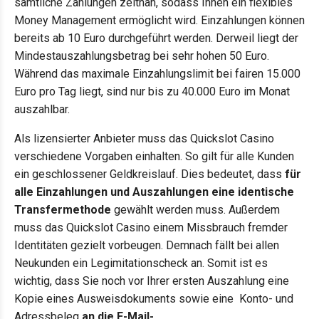
sämtliche Zahlungen zeitnah, sodass Ihnen ein flexibles
Money Management ermöglicht wird. Einzahlungen können
bereits ab 10 Euro durchgeführt werden. Derweil liegt der
Mindestauszahlungsbetrag bei sehr hohen 50 Euro.
Während das maximale Einzahlungslimit bei fairen 15.000
Euro pro Tag liegt, sind nur bis zu 40.000 Euro im Monat
auszahlbar.
Als lizensierter Anbieter muss das Quickslot Casino
verschiedene Vorgaben einhalten. So gilt für alle Kunden
ein geschlossener Geldkreislauf. Dies bedeutet, dass
für
alle Einzahlungen und Auszahlungen eine identische
Transfermethode
gewählt werden muss. Außerdem
muss das Quickslot Casino einem Missbrauch fremder
Identitäten gezielt vorbeugen. Demnach fällt bei allen
Neukunden ein Legimitationscheck an. Somit ist es
wichtig, dass Sie noch vor Ihrer ersten Auszahlung eine
Kopie eines Ausweisdokuments sowie eine Konto- und
Adressbeleg
an die E-Mail-