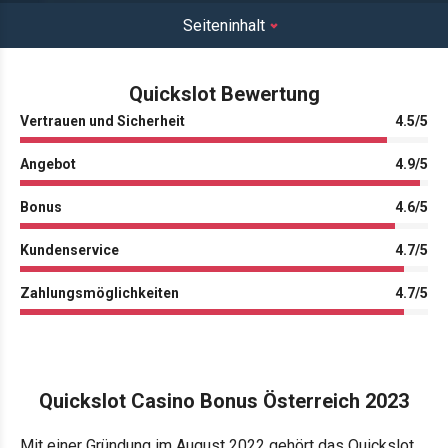
Seiteninhalt
Quickslot Bewertung
Vertrauen und Sicherheit
4.5/5
Angebot
4.9/5
Bonus
4.6/5
Kundenservice
4.7/5
Zahlungsmöglichkeiten
4.7/5
Quickslot Casino Bonus Österreich 2023
Mit einer Gründung im August 2022 gehört das Quickslot