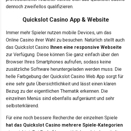
dennoch zweifellos qualifizieren.
Quickslot Casino App & Website
Immer mehr Spieler nutzen mobile Devices, um das
Online Casino ihrer Wahl zu besuchen. Natürlich stellt auch
das Quickslot Casino
Ihnen eine responsive Webseite
zur Verfügung. Diese können Sie ganz einfach über den
Browser Ihres Smartphones aufrufen, sodass keine
zusätzliche Software heruntergeladen werden muss. Die
helle Farbgebung der Quickslot Casino Web App sorgt für
eine sehr gute Übersichtlichkeit und lässt einen klaren
Bezug zu der eigentlichen Thematik erkennen. Die
einzelnen Menüs sind ebenfalls aufgeräumt und sehr
selbsterklärend.
Für eine noch bessere Recherche der einzelnen Spiele
hat das Quickslot Casino mehrere Spiele-Kategorien