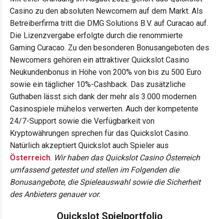
Casino zu den absoluten Newcomern auf dem Markt. Als
Betreiberfirma tritt die DMG Solutions B.V. auf Curacao auf.
Die Lizenzvergabe erfolgte durch die renommierte
Gaming Curacao. Zu den besonderen Bonusangeboten des
Newcomers gehören ein attraktiver Quickslot Casino
Neukundenbonus in Höhe von 200% von bis zu 500 Euro
sowie ein täglicher 10%-Cashback. Das zusätzliche
Guthaben lässt sich dank der mehr als 3.000 modernen
Casinospiele mühelos verwerten. Auch der kompetente
24/7-Support sowie die Verfügbarkeit von
Kryptowährungen sprechen für das Quickslot Casino.
Natürlich akzeptiert Quickslot auch Spieler aus
Österreich
.
Wir haben das Quickslot Casino Österreich
umfassend getestet und stellen im Folgenden die
Bonusangebote, die Spieleauswahl sowie die Sicherheit
des Anbieters genauer vor.
Quickslot
Spielportfolio