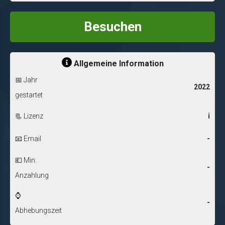
Besuchen
Allgemeine Information
📅
Jahr
2022
gestartet
📃
Lizenz
ℹ
📧
Email
-
💶
Min.
-
Anzahlung
⌚
-
Abhebungszeit