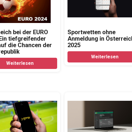
eich bei der EURO
Sportwetten ohne
Ein tiefgreifender
Anmeldung in Österreic
auf die Chancen der
2025
epublik
Weiterlesen
Weiterlesen