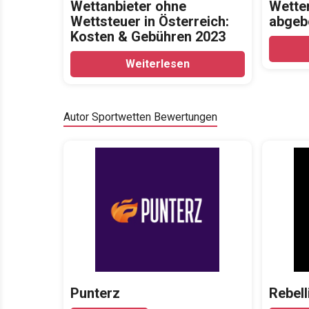
Wettanbieter ohne
Wette
Wettsteuer in Österreich:
abgeb
Kosten & Gebühren 2023
Weiterlesen
Autor Sportwetten Bewertungen
Punterz
Rebell