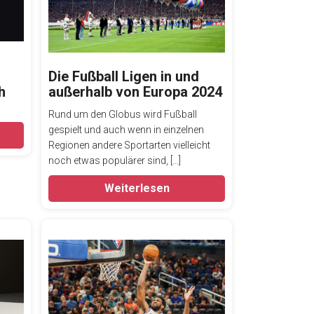
Die Fußball Ligen in und
h
außerhalb von Europa 2024
Rund um den Globus wird Fußball
gespielt und auch wenn in einzelnen
Regionen andere Sportarten vielleicht
noch etwas populärer sind, […]
Weiterlesen