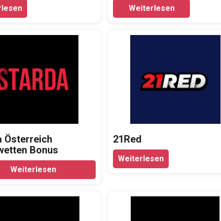
rlesen
Weiterlesen
 Österreich
21Red
wetten Bonus
Weiterlesen
Weiterlesen