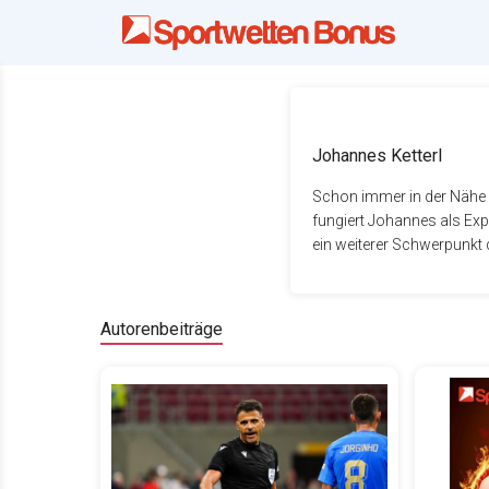
Johannes Ketterl
Schon immer in der Nähe
fungiert Johannes als Exp
ein weiterer Schwerpunkt de
Autorenbeiträge