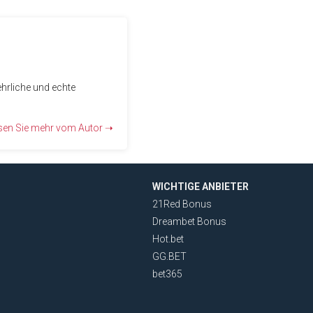
ehrliche und echte
sen Sie mehr vom Autor ➝
WICHTIGE ANBIETER
21Red Bonus
Dreambet Bonus
Hot.bet
GG.BET
bet365