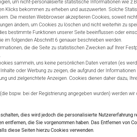
ien, um nicht-personalisierte statistische Informationen wie z.B
n Klicks bekommen zu erheben und auszuwerten. Solche Statisti
ssern. Die meisten Webbrowser akzeptieren Cookies, soweit nich
lungen ändern, um Cookies zu löschen und nicht weiterhin zu spe
dies bestimmte Funktionen unserer Seite beeinflussen oder eins
die im folgenden Abschnitt 6 genauer beschrieben werden.
rmationen, die die Seite zu statistischen Zwecken auf Ihrer Fest
.
ookies sammeln, uns keine persönlichen Daten verraten (es werd
Inhalte oder Werbung zu zeigen, die aufgrund der Informationen 
ng und zielgerichtete Anzeigen. Cookies dienen daher dazu, Ihre
n (die bspw. bei der Registrierung angegeben wurden) werden wi
chalten, dies wird jedoch die personalisierte Nutzererfahrung r
gen entfernen, die Sie vorgenommen haben. Das Entfernen von 
alls diese Seiten hierzu Cookies verwenden.