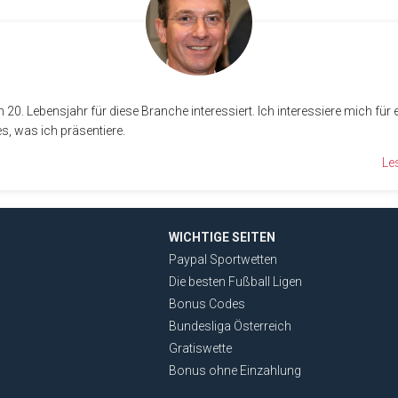
20. Lebensjahr für diese Branche interessiert. Ich interessiere mich für 
s, was ich präsentiere.
Le
WICHTIGE SEITEN
Paypal Sportwetten
Die besten Fußball Ligen
Bonus Codes
Bundesliga Österreich
Gratiswette
Bonus ohne Einzahlung