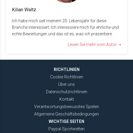
Kilian Waltz
Ich habe mich seit meinem 20. Lebensjahr für diese
Branche interessiert. Ich interessiere mich für ehrliche und
echte Bewertungen und das ist es, was ich präsentiere.
Lesen Sie mehr vom Autor ➝
RICHTLINIEN
Cookie Richtlinien
Über uns
Datenschutzrichtlinien
Kontakt
Verantwortungsbewusstes Spielen
Allgemeine Geschäftsbedingungen
WICHTIGE SEITEN
Paypal Sportwetten