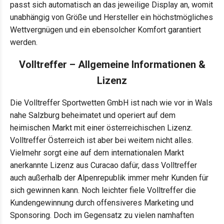
passt sich automatisch an das jeweilige Display an, womit
unabhängig von Größe und Hersteller ein höchstmögliches
Wettvergnügen und ein ebensolcher Komfort garantiert
werden.
Volltreffer – Allgemeine Informationen &
Lizenz
Die Volltreffer Sportwetten GmbH ist nach wie vor in Wals
nahe Salzburg beheimatet und operiert auf dem
heimischen Markt mit einer österreichischen Lizenz.
Volltreffer Österreich ist aber bei weitem nicht alles.
Vielmehr sorgt eine auf dem internationalen Markt
anerkannte Lizenz aus Curacao dafür, dass Volltreffer
auch außerhalb der Alpenrepublik immer mehr Kunden für
sich gewinnen kann. Noch leichter fiele Volltreffer die
Kundengewinnung durch offensiveres Marketing und
Sponsoring. Doch im Gegensatz zu vielen namhaften