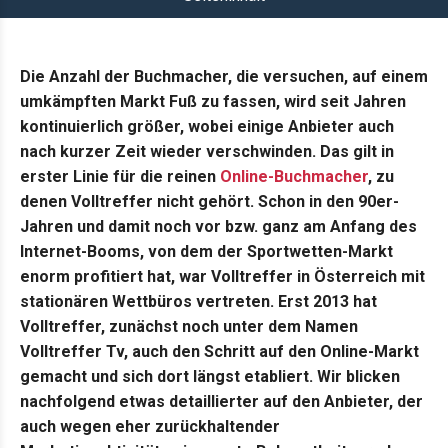
Die Anzahl der Buchmacher, die versuchen, auf einem
umkämpften Markt Fuß zu fassen, wird seit Jahren
kontinuierlich größer, wobei einige Anbieter auch
nach kurzer Zeit wieder verschwinden. Das gilt in
erster Linie für die reinen
Online-Buchmacher
, zu
denen Volltreffer nicht gehört. Schon in den 90er-
Jahren und damit noch vor bzw. ganz am Anfang des
Internet-Booms, von dem der Sportwetten-Markt
enorm profitiert hat, war Volltreffer in Österreich mit
stationären Wettbüros vertreten. Erst 2013 hat
Volltreffer, zunächst noch unter dem Namen
Volltreffer Tv, auch den Schritt auf den Online-Markt
gemacht und sich dort längst etabliert. Wir blicken
nachfolgend etwas detaillierter auf den Anbieter, der
auch wegen eher zurückhaltender