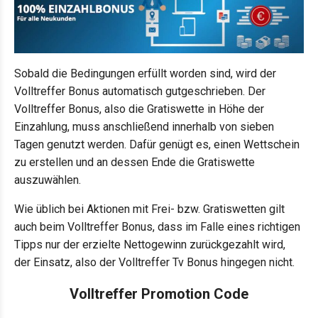
Sobald die Bedingungen erfüllt worden sind, wird der
Volltreffer Bonus automatisch gutgeschrieben. Der
Volltreffer Bonus, also die Gratiswette in Höhe der
Einzahlung, muss anschließend innerhalb von sieben
Tagen genutzt werden. Dafür genügt es, einen Wettschein
zu erstellen und an dessen Ende die Gratiswette
auszuwählen.
Wie üblich bei Aktionen mit Frei- bzw. Gratiswetten gilt
auch beim Volltreffer Bonus, dass im Falle eines richtigen
Tipps nur der erzielte Nettogewinn zurückgezahlt wird,
der Einsatz, also der Volltreffer Tv Bonus hingegen nicht.
Volltreffer Promotion Code