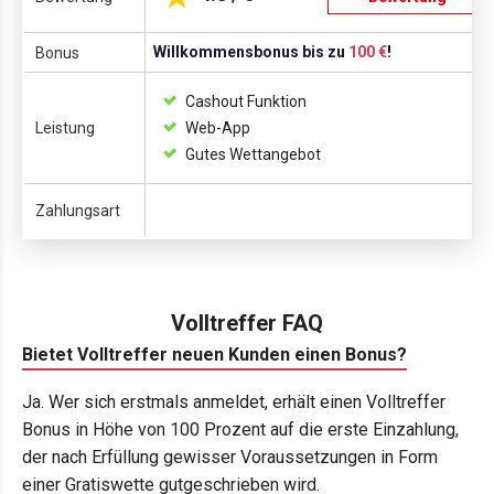
Willkommensbonus bis zu
100 €
!
Bonus
Cashout Funktion
Leistung
Web-App
Gutes Wettangebot
Zahlungsart
Volltreffer FAQ
Bietet Volltreffer neuen Kunden einen Bonus?
Ja. Wer sich erstmals anmeldet, erhält einen Volltreffer
Bonus in Höhe von 100 Prozent auf die erste Einzahlung,
der nach Erfüllung gewisser Voraussetzungen in Form
einer Gratiswette gutgeschrieben wird.