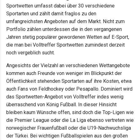
Sportwetten umfasst dabei über 30 verschiedene
Sportarten und zählt damit fraglos zu den
umfangreichsten Angeboten auf dem Markt. Nicht zum
Portfolio zählen unterdessen die in den vergangenen
Jahren stetig populärer gewordenen Wetten auf E-Sport,
die man bei Volltreffer Sportwetten zumindest derzeit
noch vergeblich sucht.
Angesichts der Vielzahl an verschiedenen Wettangebote
kommen auch Freunde von weniger im Blickpunkt der
Öffentlichkeit stehenden Sportarten auf ihre Kosten, etwa
auch Fans von Feldhockey oder Pesapallo. Dominiert wird
das Sportwetten-Angebot von Volltreffer indes wenig
überraschend von König Fußball. In dieser Hinsicht
bleiben kaum Wünsche offen, sind doch die Top-Ligen wie
die Premier League oder die La Liga ebenso vertreten wie
norwegischer Frauenfußball oder die U19-Nachwuchsliga
der Türkei. Bei wichtigen Fußballspielen aus den großen