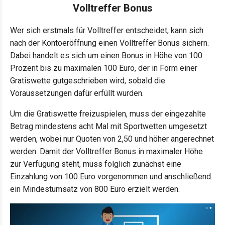
Volltreffer Bonus
Wer sich erstmals für Volltreffer entscheidet, kann sich
nach der Kontoeröffnung einen Volltreffer Bonus sichern.
Dabei handelt es sich um einen Bonus in Höhe von 100
Prozent bis zu maximalen 100 Euro, der in Form einer
Gratiswette gutgeschrieben wird, sobald die
Voraussetzungen dafür erfüllt wurden.
Um die Gratiswette freizuspielen, muss der eingezahlte
Betrag mindestens acht Mal mit Sportwetten umgesetzt
werden, wobei nur Quoten von 2,50 und höher angerechnet
werden. Damit der Volltreffer Bonus in maximaler Höhe
zur Verfügung steht, muss folglich zunächst eine
Einzahlung von 100 Euro vorgenommen und anschließend
ein Mindestumsatz von 800 Euro erzielt werden.