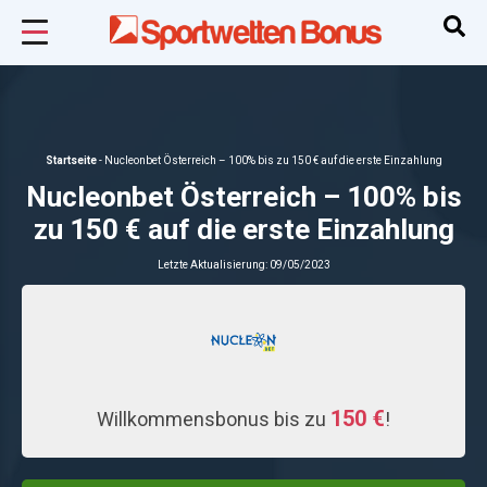
Startseite
-
Nucleonbet Österreich – 100% bis zu 150 € auf die erste Einzahlung
Nucleonbet Österreich – 100% bis
zu 150 € auf die erste Einzahlung
Letzte Aktualisierung: 09/05/2023
150 €
Willkommensbonus bis zu
!