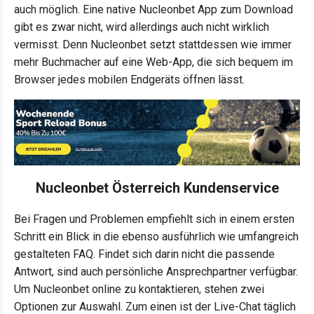
auch möglich. Eine native Nucleonbet App zum Download
gibt es zwar nicht, wird allerdings auch nicht wirklich
vermisst. Denn Nucleonbet setzt stattdessen wie immer
mehr Buchmacher auf eine Web-App, die sich bequem im
Browser jedes mobilen Endgeräts öffnen lässt.
Nucleonbet Österreich Kundenservice
Bei Fragen und Problemen empfiehlt sich in einem ersten
Schritt ein Blick in die ebenso ausführlich wie umfangreich
gestalteten FAQ. Findet sich darin nicht die passende
Antwort, sind auch persönliche Ansprechpartner verfügbar.
Um Nucleonbet online zu kontaktieren, stehen zwei
Optionen zur Auswahl. Zum einen ist der Live-Chat täglich