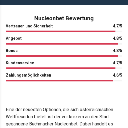
Nucleonbet Bewertung
Vertrauen und Sicherheit
4.7/5
Angebot
4.8/5
Bonus
4.8/5
Kundenservice
4.7/5
Zahlungsmöglichkeiten
4.6/5
Eine der neuesten Optionen, die sich österreichischen
Wettfreunden bietet, ist der vor kurzem an den Start
gegangene Buchmacher Nucleonbet. Dabei handelt es