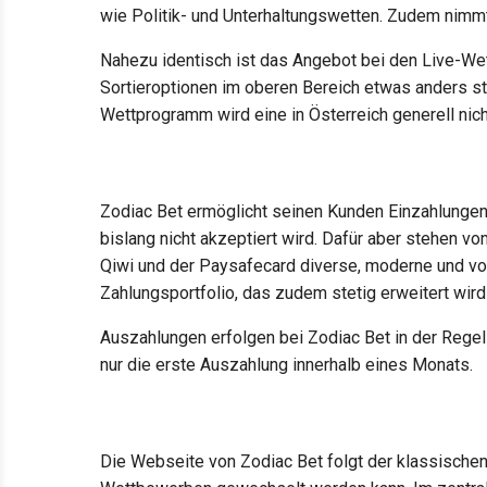
wie Politik- und Unterhaltungswetten. Zudem nimm
Nahezu identisch ist das Angebot bei den Live-We
Sortieroptionen im oberen Bereich etwas anders st
Wettprogramm wird eine in Österreich generell nicht
Zodiac Bet ermöglicht seinen Kunden Einzahlunge
bislang nicht akzeptiert wird. Dafür aber stehen vo
Qiwi und der Paysafecard diverse, moderne und vo
Zahlungsportfolio, das zudem stetig erweitert wir
Auszahlungen erfolgen bei Zodiac Bet in der Regel
nur die erste Auszahlung innerhalb eines Monats.
Die Webseite von Zodiac Bet folgt der klassischen