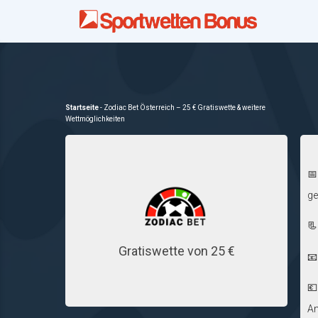
Startseite
-
Zodiac Bet Österreich – 25 € Gratiswette & weitere
Wettmöglichkeiten
📅
ge
📃
Gratiswette von 25 €
📧
💶
An