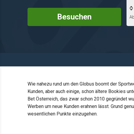
⌚
Besuchen
Ab
Wie nahezu rund um den Globus boomt der Sportwet
Kunden, aber auch einige, schon ältere Bookies un
Bet Österreich, das zwar schon 2010 gegründet wurd
Werben um neue Kunden erahnen lässt. Grund genug
wesentlichen Punkte einzugehen.