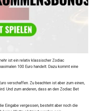
hr ist ein relativ klassischer Zodiac
maximalen 100 Euro handelt. Dazu kommt eine
Euro verschaffen. Zu beachten ist aber zum einen,
ird. Und zum anderen, dass an den Zodiac Bet
die Eingabe vergessen, besteht aber noch die