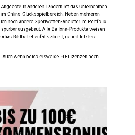
en Angebote in anderen Ländern ist das Unternehmen
ote im Online-Glücksspielbereich. Neben mehreren
ch noch andere Sportwetten-Anbieter im Portfolio.
t spürbar ausgebaut. Alle Bellona-Produkte weisen
diac Bildbet ebenfalls ähnelt, gehört letztere
enz. Auch wenn beispielsweise EU-Lizenzen noch