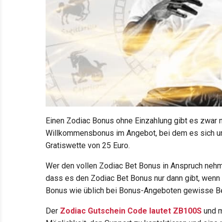
Einen Zodiac Bonus ohne Einzahlung gibt es zwar n
Willkommensbonus im Angebot, bei dem es sich um
Gratiswette von 25 Euro.
Wer den vollen Zodiac Bet Bonus in Anspruch nehmen
dass es den Zodiac Bet Bonus nur dann gibt, wenn
Bonus wie üblich bei Bonus-Angeboten gewisse Be
Der
Zodiac Gutschein Code lautet ZB100S
und m