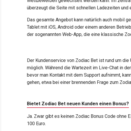
Wettbewerben gewechselt werden kann. Im zentrale
überzeugt die Seite mit schnellen Ladezeiten und ei
Das gesamte Angebot kann natürlich auch mobil g
Tablet mit iOS, Android oder einem anderen Betrie
der sogenannten Web-App, die eine klassische Zodi
Der Kundenservice von Zodiac Bet ist rund um die 
möglich. Während die Wartezeit im Live-Chat in de
bevor man Kontakt mit dem Support aufnimmt, kan
gehen, etwa bei einer brennenden Frage zum Zodiac
Bietet Zodiac Bet neuen Kunden einen Bonus?
Ja. Zwar gibt es keinen Zodiac Bonus Code ohne Ei
100 Euro.