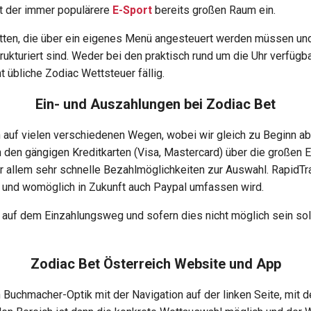
t der immer populärere
E-Sport
bereits großen Raum ein.
tten, die über ein eigenes Menü angesteuert werden müssen und
rukturiert sind. Weder bei den praktisch rund um die Uhr verfü
 übliche Zodiac Wettsteuer fällig.
Ein- und Auszahlungen bei Zodiac Bet
n auf vielen verschiedenen Wegen, wobei wir gleich zu Beginn 
n den gängigen Kreditkarten (Visa, Mastercard) über die großen E-
r allem sehr schnelle Bezahlmöglichkeiten zur Auswahl. RapidT
d und womöglich in Zukunft auch Paypal umfassen wird.
 auf dem Einzahlungsweg und sofern dies nicht möglich sein sol
Zodiac Bet Österreich Website und App
 Buchmacher-Optik mit der Navigation auf der linken Seite, mit 