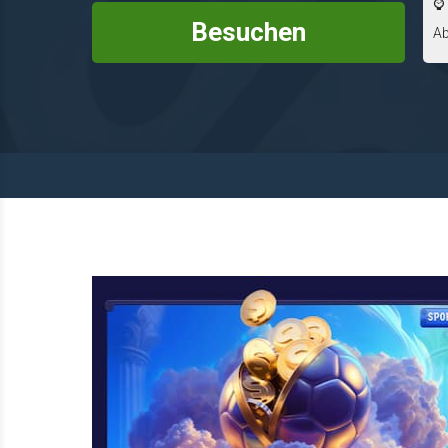
⌚
Besuchen
Ab