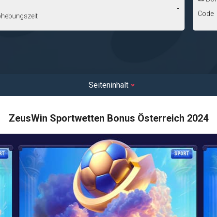
-
Code
hebungszeit
Seiteninhalt
ZeusWin Sportwetten Bonus Österreich 2024