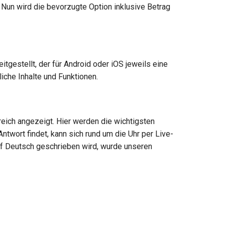
 Nun wird die bevorzugte Option inklusive Betrag
tgestellt, der für Android oder iOS jeweils eine
iche Inhalte und Funktionen.
ch angezeigt. Hier werden die wichtigsten
ntwort findet, kann sich rund um die Uhr per Live-
uf Deutsch geschrieben wird, wurde unseren