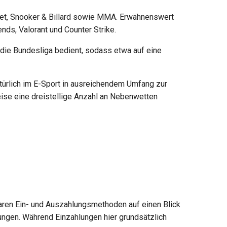
icket, Snooker & Billard sowie MMA. Erwähnenswert
nds, Valorant und Counter Strike.
n die Bundesliga bedient, sodass etwa auf eine
türlich im E-Sport in ausreichendem Umfang zur
eise eine dreistellige Anzahl an Nebenwetten
gbaren Ein- und Auszahlungsmethoden auf einen Blick
ungen. Während Einzahlungen hier grundsätzlich