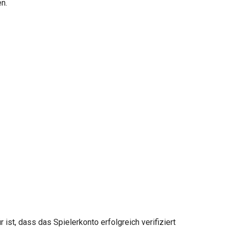
n.
st, dass das Spielerkonto erfolgreich verifiziert