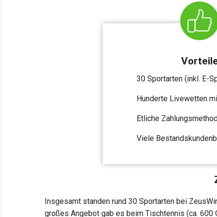
Vorteil
30 Sportarten (inkl. E-S
Hunderte Livewetten m
Etliche Zahlungsmethode
Viele Bestandskundenb
Insgesamt standen rund 30 Sportarten bei ZeusWin z
großes Angebot gab es beim Tischtennis (ca. 600 O