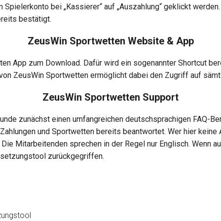
Spielerkonto bei „Kassierer“ auf „Auszahlung“ geklickt werden.
reits bestätigt.
ZeusWin Sportwetten Website & App
ten App zum Download. Dafür wird ein sogenannter Shortcut berei
von ZeusWin Sportwetten ermöglicht dabei den Zugriff auf sämtl
ZeusWin Sportwetten Support
nde zunächst einen umfangreichen deutschsprachigen FAQ-Berei
 Zahlungen und Sportwetten bereits beantwortet. Wer hier keine A
 Die Mitarbeitenden sprechen in der Regel nur Englisch. Wenn a
setzungstool zurückgegriffen.
zungstool