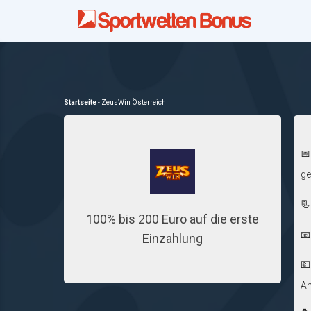
Startseite
-
ZeusWin Österreich
📅
ge
📃
100% bis 200 Euro auf die erste
📧
Einzahlung
💶
An