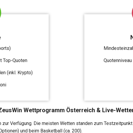
e
ports)
Mindesteinzah
it Top-Quoten
Quotenniveau l
n (inkl. Krypto)
oni
ZeusWin Wettprogramm Österreich & Live-Wette
ur Verfügung. Die meisten Wetten standen zum Testzeitpunkt in d
ptionen) und beim Basketball (ca. 200).