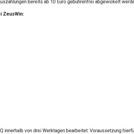
Auszahlungen bereits ab 10 Euro gebührenfrei abgewickelt werde
i ZeusWin:
innerhalb von drei Werktagen bearbeitet. Voraussetzung hierfür i