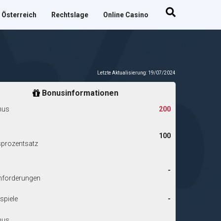
 Österreich
Rechtslage
Online Casino
Letzte Aktualisierung: 19/07/2024
Bonusinformationen
nus
200
100
prozentsatz
-
nforderungen
spiele
-
nus