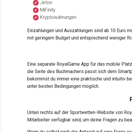
Jeton
MiFinity
Kryptowährungen
Einzahlungen und Auszahlungen sind ab 10 Euro mög
mit geringem Budget und entsprechend weniger Ris
Eine separate RoyalGame App für das mobile Platzi
die Seite des Buchmachers passt sich dem Smartph
bekommst du immer eine praktische und intuitiv be
unter besten Bedingungen möglich.
Unten rechts auf der Sportwetten-Website von Roya
Mitarbeiter verfügbar sind, um deine Fragen zu be
Wenn du selbst nach der Antwort auf eine Frage su