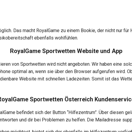
lich. Das macht RoyalGame zu einem Bookie, der nicht nur für H
ikobereitschaft ebenfalls wohlfühlen.
RoyalGame Sportwetten Website und App
eren von Sportwetten wird nicht angeboten. Wir haben eine solc
one optimal an, wenn sie über den Browser aufgerufen wird. O
dienbare Website mit schnellen Ladezeiten. Somit ist das Wette
RoyalGame Sportwetten Österreich Kundenservic
lGame befindet sich der Button “Hilfezentrum”. Über diesen gel
antworten und dir bei Problemen zu helfen. Die Mailadresse
sup
chen möchtest, bietet sich der ebenfalls im Hilfezentrum verfüg