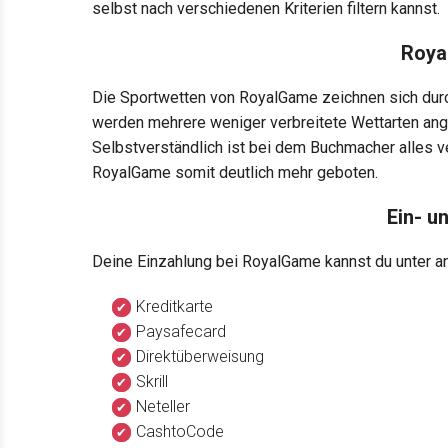
selbst nach verschiedenen Kriterien filtern kannst.
Roya
Die Sportwetten von RoyalGame zeichnen sich durch
werden mehrere weniger verbreitete Wettarten ang
Selbstverständlich ist bei dem Buchmacher alles 
RoyalGame somit deutlich mehr geboten.
Ein- u
Deine Einzahlung bei RoyalGame kannst du unter 
Kreditkarte
Paysafecard
Direktüberweisung
Skrill
Neteller
CashtoCode