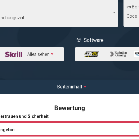
📜
Bo
-
Code
hebungszeit
Software
Alles sehen
Seiteninhalt
Bewertung
ertrauen und Sicherheit
ngebot