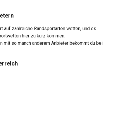
etern
t auf zahlreiche Randsportarten wetten, und es
portwetten hier zu kurz kommen.
chen mit so manch anderem Anbieter bekommt du bei
erreich