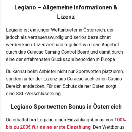
Legiano – Allgemeine Informationen &
Lizenz
Legiano ist ein junger Wettanbieter in Österreich, der
jedoch als vertrauenswürdig und seriös bezeichnet
werden kann. Lizenziert und reguliert wird das Angebot
durch das Curacao Gaming Control Board und damit durch
eine der erfahrensten Glücksspielbehörden in Europa.
Du kannst beim Anbieter nicht nur Sportwetten platzieren,
sondern unter der Lizenz aus Curacao auch einen Casino-
Bereich entdecken. Für den Schutz deiner Daten sorgt
eine SSL-Verschlüsselung
Legiano Sportwetten Bonus in Österreich
Du erhältst bei Legiano einen Einzahlungsbonus von
100%
bis zu 200€ für deine erste Einzahlung
. Den Wettbonus