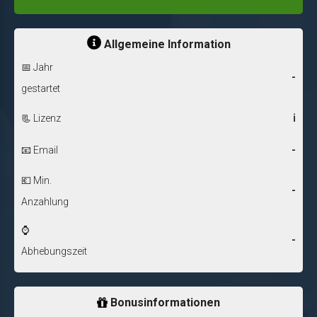
Allgemeine Information
📅
Jahr
-
gestartet
📃
Lizenz
ℹ
📧
Email
-
💶
Min.
-
Anzahlung
⌚
-
Abhebungszeit
Bonusinformationen