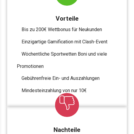
Vorteile
Bis zu 200€ Wettbonus für Neukunden
Einzigartige Gamification mit Clash-Event
Wöchentliche Sportwetten Boni und viele
Promotionen
Gebührenfreie Ein- und Auszahlungen
Mindesteinzahlung von nur 10€
Nachteile