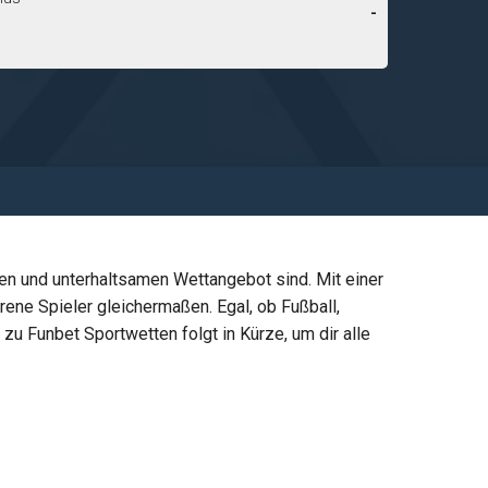
-
gen und unterhaltsamen Wettangebot sind. Mit einer
rene Spieler gleichermaßen. Egal, ob Fußball,
 zu Funbet Sportwetten folgt in Kürze, um dir alle