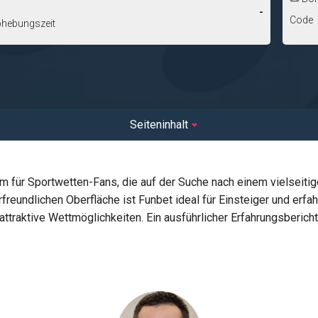
-
Code
hebungszeit
Seiteninhalt
m für Sportwetten-Fans, die auf der Suche nach einem vielseiti
eundlichen Oberfläche ist Funbet ideal für Einsteiger und erfah
 attraktive Wettmöglichkeiten. Ein ausführlicher Erfahrungsbericht