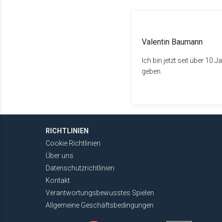
Valentin Baumann
Ich bin jetzt seit über 10
geben.
RICHTLINIEN
Cookie Richtlinien
Über uns
Datenschutzrichtlinien
Kontakt
Verantwortungsbewusstes Spielen
Allgemeine Geschäftsbedingungen