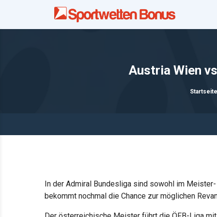
Austria Wien v
Startseit
In der Admiral Bundesliga sind sowohl im Meister- 
bekommt nochmal die Chance zur möglichen Revanch
Der österreichische Meister führt die ÖFB-Liga mi