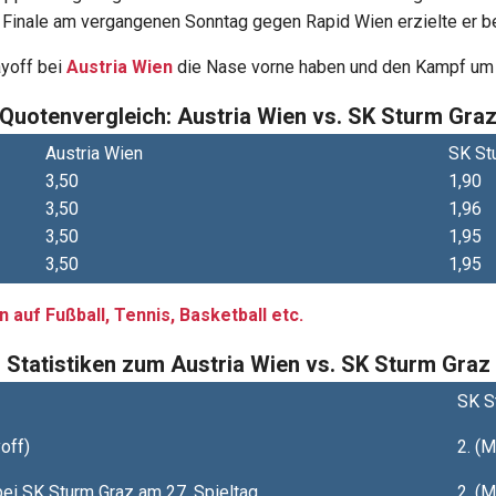
Finale am vergangenen Sonntag gegen Rapid Wien erzielte er bei
ayoff bei
Austria Wien
die Nase vorne haben und den Kampf um d
Quotenvergleich: Austria Wien vs. SK Sturm Gra
Austria Wien
SK St
3,50
1,90
3,50
1,96
3,50
1,95
3,50
1,95
 auf Fußball, Tennis, Basketball etc.
Statistiken zum Austria Wien vs. SK Sturm Graz
SK S
off)
2. (M
bei SK Sturm Graz am 27. Spieltag
2. (M