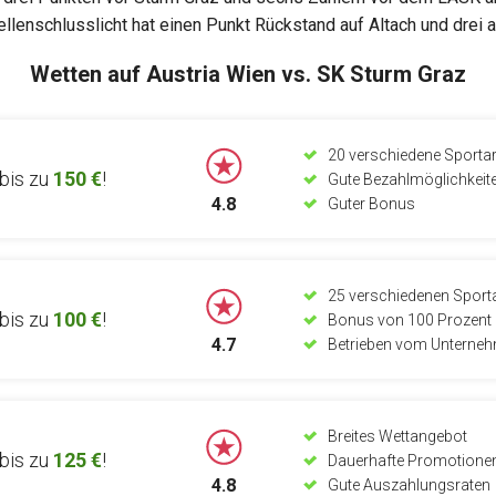
enschlusslicht hat einen Punkt Rückstand auf Altach und drei au
Wetten auf Austria Wien vs. SK Sturm Graz
20 verschiedene Sporta
bis zu
150 €
!
Gute Bezahlmöglichkeit
4.8
Guter Bonus
25 verschiedenen Sport
bis zu
100 €
!
Bonus von 100 Prozent
4.7
Betrieben vom Unterne
Breites Wettangebot
bis zu
125 €
!
Dauerhafte Promotione
4.8
Gute Auszahlungsraten