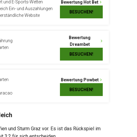
rt und E-Sports-Wetten
Bewertung Hot Bet
ereich Ein- und Auszahlungen
BESUCHEN!
verständliche Website
Bewertung
ährung
Dreambet
arten
BESUCHEN!
arten
Bewertung Powbet
BESUCHEN!
Curacao
leich
en und Sturm Graz vor. Es ist das Rückspiel im
 3:2 für sich entscheiden.