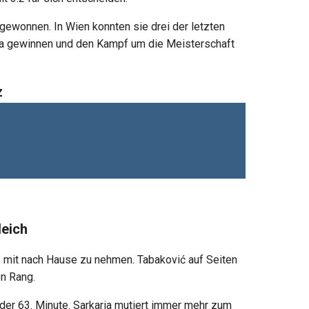
r gewonnen. In Wien konnten sie drei der letzten
na gewinnen und den Kampf um die Meisterschaft
z
leich
as mit nach Hause zu nehmen. Tabaković auf Seiten
en Rang.
n der 63. Minute. Sarkaria mutiert immer mehr zum