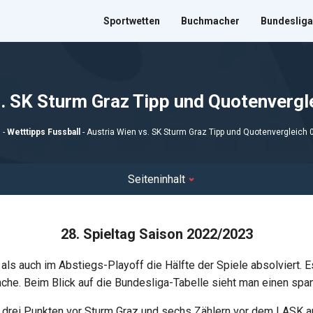
Sportwetten
Buchmacher
Bundesliga
s. SK Sturm Graz Tipp und Quotenvergl
e
-
Wetttipps Fussball
-
Austria Wien vs. SK Sturm Graz Tipp und Quotenvergleich 
Seiteninhalt
28. Spieltag Saison 2022/2023
als auch im Abstiegs-Playoff die Hälfte der Spiele absolviert. 
e. Beim Blick auf die Bundesliga-Tabelle sieht man einen spa
t drei Punkten vor Sturm Graz und sechs Zählern vor dem LASK an