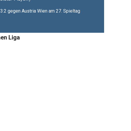
 3:2 gegen Austria Wien am 27. Spieltag
en Liga